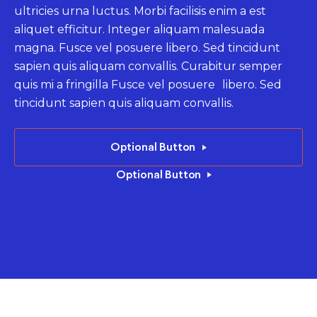
ultricies urna luctus. Morbi facilisis enim a est
ultricies urna luctus. Morbi facilisis enim a est
ultricies urna luctus. Morbi facilisis enim a est
aliquet efficitur. Integer aliquam malesuada
aliquet efficitur. Integer aliquam malesuada
aliquet efficitur. Integer aliquam malesuada
magna. Fusce vel posuere libero. Sed tincidunt
magna. Fusce vel posuere libero. Sed tincidunt
magna. Fusce vel posuere libero. Sed tincidunt
sapien quis aliquam convallis. Curabitur semper
sapien quis aliquam convallis. Curabitur semper
sapien quis aliquam convallis. Curabitur semper
quis mi a fringilla Fusce vel posuere libero. Sed
quis mi a fringilla Fusce vel posuere libero. Sed
quis mi a fringilla Fusce vel posuere libero. Sed
tincidunt sapien quis aliquam convallis.
tincidunt sapien quis aliquam convallis.
tincidunt sapien quis aliquam convallis.
Read More
Optional Button
Optional Button
Optional Button
Optional Button
Optional Button
Optional Button