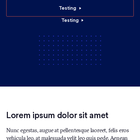
Testing
Testing
Lorem ipsum dolor sit amet
Nunc egestas, augue at pellentesque laoreet, felis eros
vehicula leo, at malesuada velit leo quis pede. Aenean