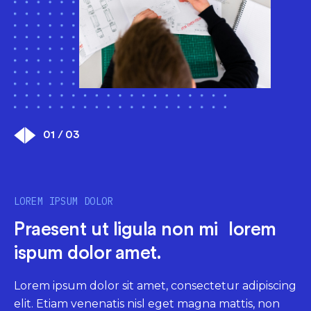
01 / 03
LOREM IPSUM DOLOR
LOREM IPSUM DOLOR
LOREM IPSUM DOLOR
Praesent ut ligula non mi lorem
Praesent ut ligula non mi lorem
Praesent ut ligula non mi lorem
ispum dolor amet.
ispum dolor amet.
ispum dolor amet.
Lorem ipsum dolor sit amet, consectetur adipiscing
Lorem ipsum dolor sit amet, consectetur adipiscing
Lorem ipsum dolor sit amet, consectetur adipiscing
elit. Etiam venenatis nisl eget magna mattis, non
elit. Etiam venenatis nisl eget magna mattis, non
elit. Etiam venenatis nisl eget magna mattis, non