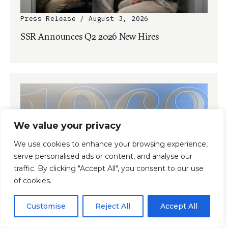
Press Release / August 3, 2026
SSR Announces Q2 2026 New Hires
We value your privacy
We use cookies to enhance your browsing experience,
serve personalised ads or content, and analyse our
traffic. By clicking "Accept All", you consent to our use
of cookies.
Press Release / July 24, 2026
SSR Mourns the Passing of Founder Lester
Customise
Reject All
Accept All
Smith