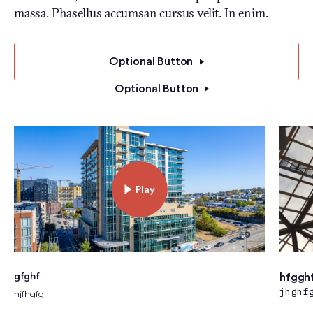
massa. Phasellus accumsan cursus velit. In enim.
Optional Button
Optional Button
Play
hfggh
gfghf
jhghf
hjfhgfg