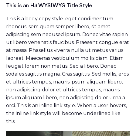
This is an H3 WYSIWYG Title Style
This is a body copy style. eget condimentum
rhoncus, sem quam semper libero, sit amet
adipiscing sem neqused ipsum. Donec vitae sapien
ut libero venenatis faucibus. Praesent congue erat
at massa. Phasellus viverra nulla ut metus varius
laoreet. Maecenas vestibulum mollis diam. Etiam
feugiat lorem non metus. Sed a libero. Donec
sodales sagittis magna. Cras sagittis. Sed mollis, eros
et ultrices tempus, mauris ipsum aliquam libero,
non adipiscing dolor et ultrices tempus, mauris
ipsum aliquam libero, non adipiscing dolor urna a
orci. This is an inline link style. When a user hovers,
the inline link style will become underlined like
this.
Video