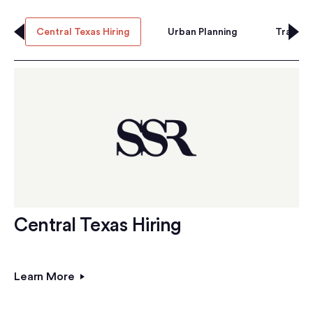
Central Texas Hiring
Urban Planning
Transpo
Central Texas Hiring
Learn More