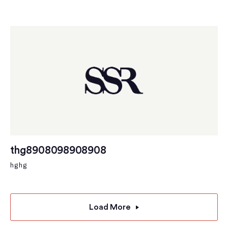
thg8908098908908
hghg
Load More