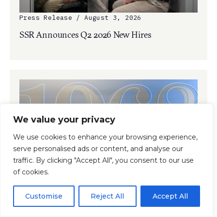
Press Release / August 3, 2026
SSR Announces Q2 2026 New Hires
We value your privacy
We use cookies to enhance your browsing experience,
serve personalised ads or content, and analyse our
traffic. By clicking "Accept All", you consent to our use
of cookies.
Press Release / July 24, 2026
SSR Mourns the Passing of Founder Lester
Customise
Reject All
Accept All
Smith