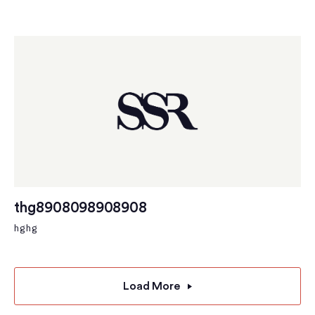
thg8908098908908
hghg
Load More