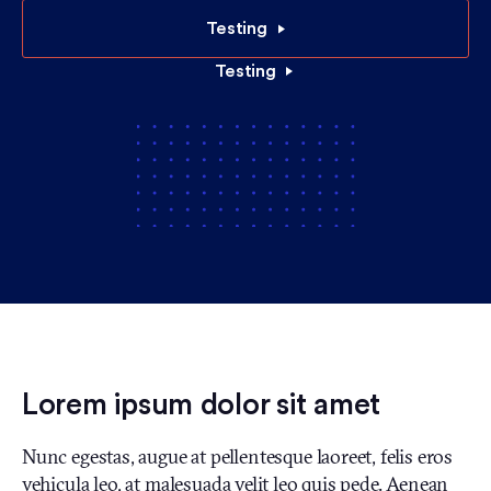
Testing
Testing
Lorem ipsum dolor sit amet
Nunc egestas, augue at pellentesque laoreet, felis eros
vehicula leo, at malesuada velit leo quis pede. Aenean