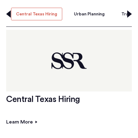
Central Texas Hiring
Urban Planning
Transpo
Central Texas Hiring
Learn More