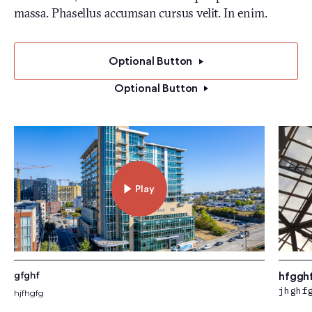
massa. Phasellus accumsan cursus velit. In enim.
Optional Button
Optional Button
Play
hfggh
gfghf
jhghf
hjfhgfg