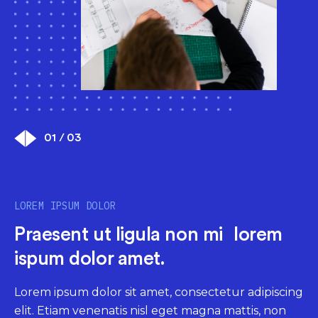
01 / 03
LOREM IPSUM DOLOR
LOREM IPSUM DOLOR
LOREM IPSUM DOLOR
Praesent ut ligula non mi lorem
Praesent ut ligula non mi lorem
Praesent ut ligula non mi lorem
ispum dolor amet.
ispum dolor amet.
ispum dolor amet.
Lorem ipsum dolor sit amet, consectetur adipiscing
Lorem ipsum dolor sit amet, consectetur adipiscing
Lorem ipsum dolor sit amet, consectetur adipiscing
elit. Etiam venenatis nisl eget magna mattis, non
elit. Etiam venenatis nisl eget magna mattis, non
elit. Etiam venenatis nisl eget magna mattis, non