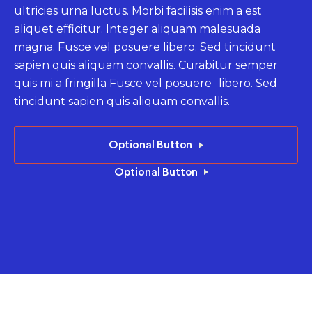
ultricies urna luctus. Morbi facilisis enim a est
ultricies urna luctus. Morbi facilisis enim a est
ultricies urna luctus. Morbi facilisis enim a est
aliquet efficitur. Integer aliquam malesuada
aliquet efficitur. Integer aliquam malesuada
aliquet efficitur. Integer aliquam malesuada
magna. Fusce vel posuere libero. Sed tincidunt
magna. Fusce vel posuere libero. Sed tincidunt
magna. Fusce vel posuere libero. Sed tincidunt
sapien quis aliquam convallis. Curabitur semper
sapien quis aliquam convallis. Curabitur semper
sapien quis aliquam convallis. Curabitur semper
quis mi a fringilla Fusce vel posuere libero. Sed
quis mi a fringilla Fusce vel posuere libero. Sed
quis mi a fringilla Fusce vel posuere libero. Sed
tincidunt sapien quis aliquam convallis.
tincidunt sapien quis aliquam convallis.
tincidunt sapien quis aliquam convallis.
Read More
Optional Button
Optional Button
Optional Button
Optional Button
Optional Button
Optional Button