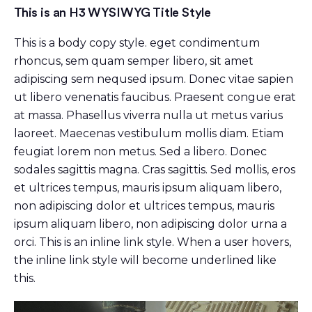
This is an H3 WYSIWYG Title Style
This is a body copy style. eget condimentum
rhoncus, sem quam semper libero, sit amet
adipiscing sem neqused ipsum. Donec vitae sapien
ut libero venenatis faucibus. Praesent congue erat
at massa. Phasellus viverra nulla ut metus varius
laoreet. Maecenas vestibulum mollis diam. Etiam
feugiat lorem non metus. Sed a libero. Donec
sodales sagittis magna. Cras sagittis. Sed mollis, eros
et ultrices tempus, mauris ipsum aliquam libero,
non adipiscing dolor et ultrices tempus, mauris
ipsum aliquam libero, non adipiscing dolor urna a
orci. This is an inline link style. When a user hovers,
the inline link style will become underlined like
this.
Video