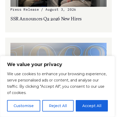
Press Release / August 3, 2026
SSR Announces Q2 2026 New Hires
We value your privacy
We use cookies to enhance your browsing experience,
serve personalised ads or content, and analyse our
traffic. By clicking "Accept All", you consent to our use
of cookies.
Press Release / July 24, 2026
SSR Mourns the Passing of Founder Lester
Customise
Reject All
Accept All
Smith