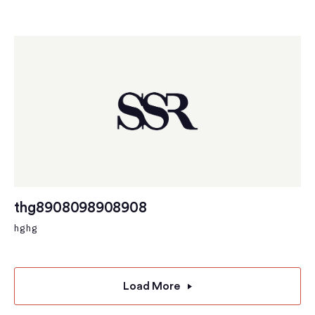
thg8908098908908
hghg
Load More