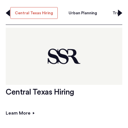
Central Texas Hiring
Urban Planning
Transpo
Central Texas Hiring
Learn More