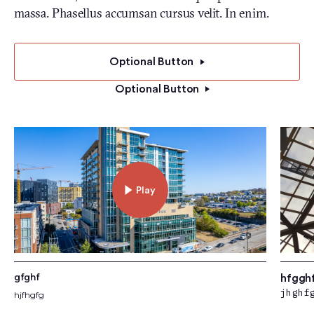
massa. Phasellus accumsan cursus velit. In enim.
Optional Button
Optional Button
Play
hfggh
gfghf
jhghf
hjfhgfg