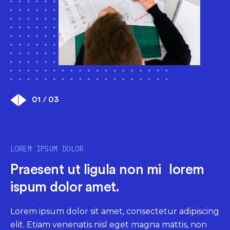
01 / 03
LOREM IPSUM DOLOR
LOREM IPSUM DOLOR
LOREM IPSUM DOLOR
Praesent ut ligula non mi lorem
Praesent ut ligula non mi lorem
Praesent ut ligula non mi lorem
ispum dolor amet.
ispum dolor amet.
ispum dolor amet.
Lorem ipsum dolor sit amet, consectetur adipiscing
Lorem ipsum dolor sit amet, consectetur adipiscing
Lorem ipsum dolor sit amet, consectetur adipiscing
elit. Etiam venenatis nisl eget magna mattis, non
elit. Etiam venenatis nisl eget magna mattis, non
elit. Etiam venenatis nisl eget magna mattis, non