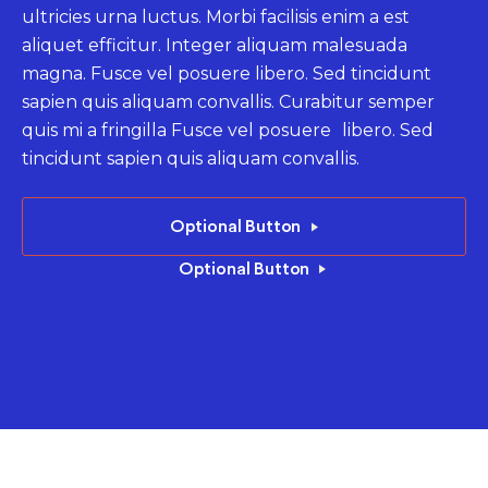
ultricies urna luctus. Morbi facilisis enim a est
ultricies urna luctus. Morbi facilisis enim a est
ultricies urna luctus. Morbi facilisis enim a est
aliquet efficitur. Integer aliquam malesuada
aliquet efficitur. Integer aliquam malesuada
aliquet efficitur. Integer aliquam malesuada
magna. Fusce vel posuere libero. Sed tincidunt
magna. Fusce vel posuere libero. Sed tincidunt
magna. Fusce vel posuere libero. Sed tincidunt
sapien quis aliquam convallis. Curabitur semper
sapien quis aliquam convallis. Curabitur semper
sapien quis aliquam convallis. Curabitur semper
quis mi a fringilla Fusce vel posuere libero. Sed
quis mi a fringilla Fusce vel posuere libero. Sed
quis mi a fringilla Fusce vel posuere libero. Sed
tincidunt sapien quis aliquam convallis.
tincidunt sapien quis aliquam convallis.
tincidunt sapien quis aliquam convallis.
Read More
Optional Button
Optional Button
Optional Button
Optional Button
Optional Button
Optional Button