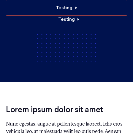
Testing
Testing
Lorem ipsum dolor sit amet
Nunc egestas, augue at pellentesque laoreet, felis eros
vehicula leo, at malesuada velit leo quis pede. Aenean