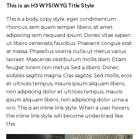
This is an H3 WYSIWYG Title Style
This is a body copy style. eget condimentum
rhoncus, sem quam semper libero, sit amet
adipiscing sem neqused ipsum. Donec vitae sapien
ut libero venenatis faucibus. Praesent congue erat
at massa. Phasellus viverra nulla ut metus varius
laoreet. Maecenas vestibulum mollis diam. Etiam
feugiat lorem non metus. Sed a libero. Donec
sodales sagittis magna. Cras sagittis. Sed mollis, eros
et ultrices tempus, mauris ipsum aliquam libero,
non adipiscing dolor et ultrices tempus, mauris
ipsum aliquam libero, non adipiscing dolor urna a
orci. This is an inline link style. When a user hovers,
the inline link style will become underlined like
this.
Video